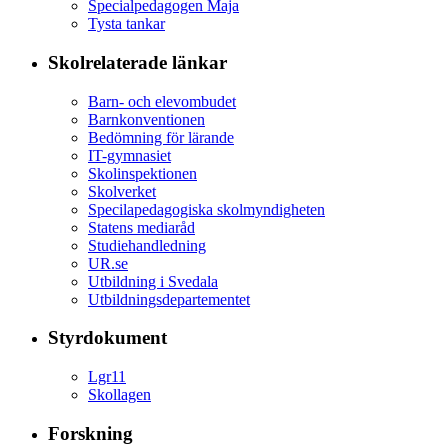
Specialpedagogen Maja
Tysta tankar
Skolrelaterade länkar
Barn- och elevombudet
Barnkonventionen
Bedömning för lärande
IT-gymnasiet
Skolinspektionen
Skolverket
Specilapedagogiska skolmyndigheten
Statens mediaråd
Studiehandledning
UR.se
Utbildning i Svedala
Utbildningsdepartementet
Styrdokument
Lgr11
Skollagen
Forskning