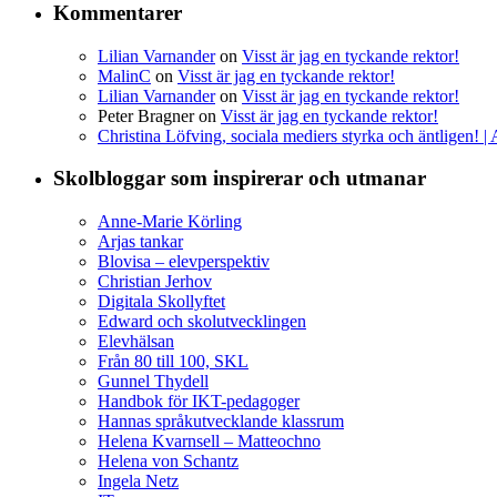
Kommentarer
Lilian Varnander
on
Visst är jag en tyckande rektor!
MalinC
on
Visst är jag en tyckande rektor!
Lilian Varnander
on
Visst är jag en tyckande rektor!
Peter Bragner
on
Visst är jag en tyckande rektor!
Christina Löfving, sociala mediers styrka och äntligen! 
Skolbloggar som inspirerar och utmanar
Anne-Marie Körling
Arjas tankar
Blovisa – elevperspektiv
Christian Jerhov
Digitala Skollyftet
Edward och skolutvecklingen
Elevhälsan
Från 80 till 100, SKL
Gunnel Thydell
Handbok för IKT-pedagoger
Hannas språkutvecklande klassrum
Helena Kvarnsell – Matteochno
Helena von Schantz
Ingela Netz