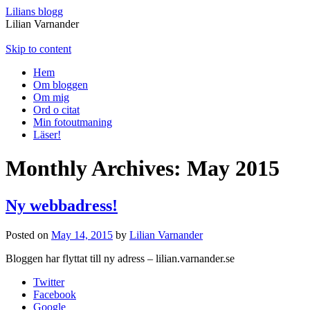
Lilians blogg
Lilian Varnander
Skip to content
Hem
Om bloggen
Om mig
Ord o citat
Min fotoutmaning
Läser!
Monthly Archives:
May 2015
Ny webbadress!
Posted on
May 14, 2015
by
Lilian Varnander
Bloggen har flyttat till ny adress – lilian.varnander.se
Twitter
Facebook
Google