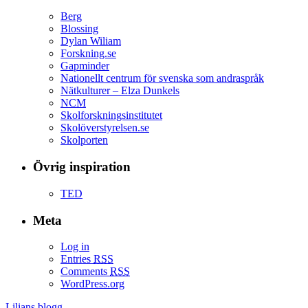
Berg
Blossing
Dylan Wiliam
Forskning.se
Gapminder
Nationellt centrum för svenska som andraspråk
Nätkulturer – Elza Dunkels
NCM
Skolforskningsinstitutet
Skolöverstyrelsen.se
Skolporten
Övrig inspiration
TED
Meta
Log in
Entries
RSS
Comments
RSS
WordPress.org
Lilians blogg