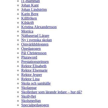
IT-mamman
Johan Kant
Johan Lindström
Karin Berg
Killfröken
Kilskrift
Kristina Alexandersson
Morrica
Nätbaserad Lärare
Ny i svenska skolan
Omvärldsbloggen
Öpedagogen
Pål Christensson
Pluraword
Prestationsprinsen
Rektor Elisabeth
Rektor Elsemarie
Rektor Jesper
Rektor Lina
Skola och samhälle
Skolappar
Skolledare som lärande ledare – hur då?
Skollyftet
Skolsmedjan
Specialpedagogen