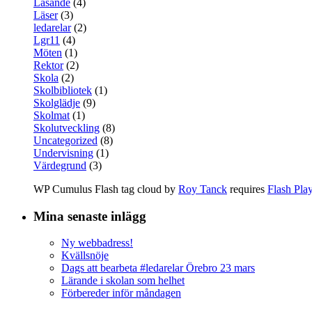
Läsande
(4)
Läser
(3)
ledarelar
(2)
Lgr11
(4)
Möten
(1)
Rektor
(2)
Skola
(2)
Skolbibliotek
(1)
Skolglädje
(9)
Skolmat
(1)
Skolutveckling
(8)
Uncategorized
(8)
Undervisning
(1)
Värdegrund
(3)
WP Cumulus Flash tag cloud by
Roy Tanck
requires
Flash Pla
Mina senaste inlägg
Ny webbadress!
Kvällsnöje
Dags att bearbeta #ledarelar Örebro 23 mars
Lärande i skolan som helhet
Förbereder inför måndagen