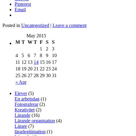
Pinterest
Email
Posted in
Uncategorized
|
Leave a comment
May 2015
M
T
W
T
F
S
S
1
2
3
4
5
6
7
8
9
10
11
12
13
14
15
16
17
18
19
20
21
22
23
24
25
26
27
28
29
30
31
« Apr
Elever
(5)
En arbetsdag
(1)
Fotograferar
(2)
Kreativitet
(2)
Lärande
(16)
Lärande organisation
(4)
Lärare
(7)
lärarlegitimation
(1)