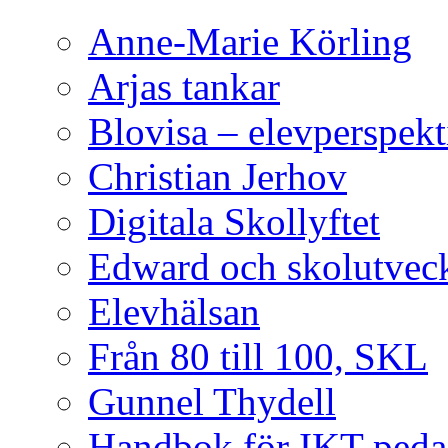
Anne-Marie Körling
Arjas tankar
Blovisa – elevperspekt
Christian Jerhov
Digitala Skollyftet
Edward och skolutvec
Elevhälsan
Från 80 till 100, SKL
Gunnel Thydell
Handbok för IKT-peda