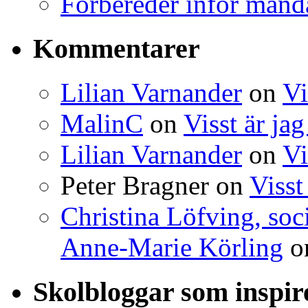
Förbereder inför mån
Kommentarer
Lilian Varnander
on
Vi
MalinC
on
Visst är ja
Lilian Varnander
on
Vi
Peter Bragner
on
Visst
Christina Löfving, soci
Anne-Marie Körling
o
Skolbloggar som inspi