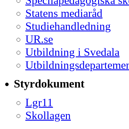
Specilapedagogiska s
Statens mediaråd
Studiehandledning
UR.se
Utbildning i Svedala
Utbildningsdepartemen
Styrdokument
Lgr11
Skollagen