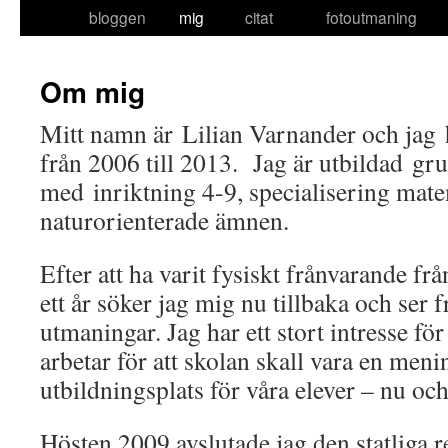
bloggen
mig
citat
fotoutmaning
to
content
Om mig
Mitt namn är Lilian Varnander och jag 
från 2006 till 2013. Jag är utbildad gr
med inriktning 4-9, specialisering mat
naturorienterade ämnen.
Efter att ha varit fysiskt frånvarande fr
ett år söker jag mig nu tillbaka och ser
utmaningar. Jag har ett stort intresse fö
arbetar för att skolan skall vara en meni
utbildningsplats för våra elever – nu och
Hösten 2009 avslutade jag den statliga 