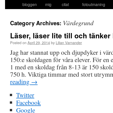
bloggen
mig
citat
fotoutmaning
to
content
Värdegrund
Category Archives:
Läser, läser lite till och tänk
Posted on
April 29, 2014
by
Lilian Varnander
Jag har stannat upp och djupdyker i vär
150:e skoldagen för våra elever. För en 
1 med en skoldag från 8-13 är 150 sko
750 h. Viktiga timmar med stort utry
reading
→
Twitter
Facebook
Google