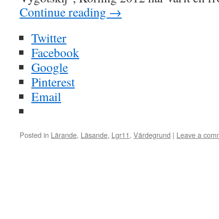
Continue reading
→
Twitter
Facebook
Google
Pinterest
Email
Posted in
Lärande
,
Läsande
,
Lgr11
,
Värdegrund
|
Leave a com