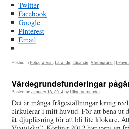
Twitter
Facebook
Google
Pinterest
Email
Posted in
Fotograferar
,
Lärande
,
Läsande
,
Värdegrund
|
Leave
Värdegrundsfunderingar pågå
Posted on
January 18, 2014
by
Lilian Varnander
Det är många frågeställningar kring re
cirkulerar i mitt huvud. För att bena ut 
åt djupläsning för att bli lite klokare. At
Vygotskij”, Körling 2012 har varit en f