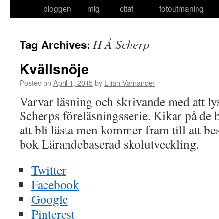
bloggen
mig
citat
fotoutmaning
to
content
H Å Scherp
Tag Archives:
Kvällsnöje
Posted on
April 1, 2015
by
Lilian Varnander
Varvar läsning och skrivande med att ly
Scherps föreläsningsserie. Kikar på de 
att bli lästa men kommer fram till att be
bok Lärandebaserad skolutveckling.
Twitter
Facebook
Google
Pinterest