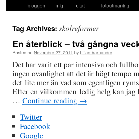
bloggen
mig
citat
fotoutmaning
to
content
skolreformer
Tag Archives:
En återblick – två gångna vec
Posted on
November 27, 2011
by
Lilian Varnander
Det har varit ett par intensiva och fullb
ingen ovanlighet att det är högt tempo 
det lite mer än vad som egentligen ryms
Efter en välkommen ledig helg kan jag ko
…
Continue reading
→
Twitter
Facebook
Google