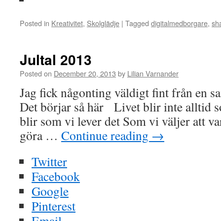
Posted in
Kreativitet
,
Skolglädje
|
Tagged
digitalmedborgare
,
sh
Jultal 2013
Posted on
December 20, 2013
by
Lilian Varnander
Jag fick någonting väldigt fint från en 
Det börjar så här Livet blir inte alltid 
blir som vi lever det Som vi väljer att va
göra …
Continue reading
→
Twitter
Facebook
Google
Pinterest
Email