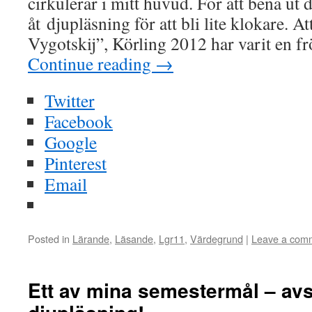
cirkulerar i mitt huvud. För att bena ut 
åt djupläsning för att bli lite klokare. At
Vygotskij”, Körling 2012 har varit en f
Continue reading
→
Twitter
Facebook
Google
Pinterest
Email
Posted in
Lärande
,
Läsande
,
Lgr11
,
Värdegrund
|
Leave a com
Ett av mina semestermål – avs