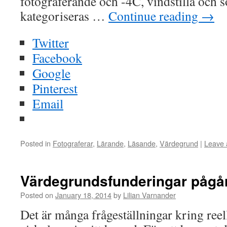
fotograferande och -4C, vindstilla och s
kategoriseras …
Continue reading
→
Twitter
Facebook
Google
Pinterest
Email
Posted in
Fotograferar
,
Lärande
,
Läsande
,
Värdegrund
|
Leave
Värdegrundsfunderingar pågå
Posted on
January 18, 2014
by
Lilian Varnander
Det är många frågeställningar kring re