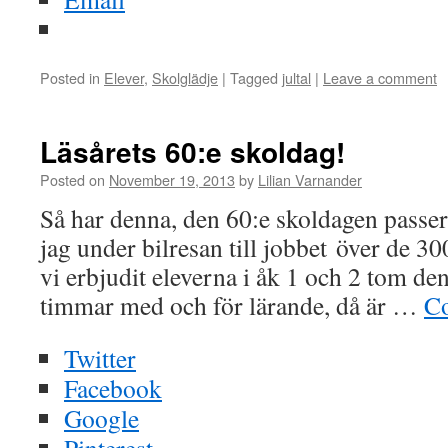
Posted in
Elever
,
Skolglädje
|
Tagged
jultal
|
Leave a comment
Läsårets 60:e skoldag!
Posted on
November 19, 2013
by
Lilian Varnander
Så har denna, den 60:e skoldagen passer
jag under bilresan till jobbet över de 3
vi erbjudit eleverna i åk 1 och 2 tom d
timmar med och för lärande, då är …
Co
Twitter
Facebook
Google