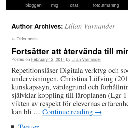
bloggen
mig
citat
fotoutmaning
to
content
Lilian Varnander
Author Archives:
←
Older posts
Fortsätter att återvända till mi
Posted on
February 12, 2014
by
Lilian Varnander
Repetitionsläser Digitala verktyg och so
undervisningen, Christina Löfving (201
kunskapssyn, värdegrund och förhållni
självklar koppling till läroplanen (Lgr 1
vikten av respekt för elevernas erfarenh
kan bli …
Continue reading
→
Twitter